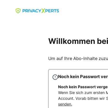
Skip
to
Go to landing page.
content
Willkommen bei
Um auf Ihre Abo-Inhalte zuzu
Noch kein Passwort ve
Noch kein Passwort verg
Wenn Sie sich zum ersten M
Account. Vorab bitten wir S
senden.