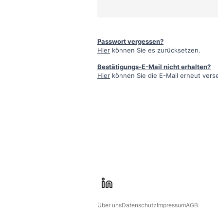
Passwort vergessen?
Hier
können Sie es zurücksetzen.
Bestätigungs-E-Mail nicht erhalten?
Hier
können Sie die E-Mail erneut vers
l
i
Über uns
Datenschutz
Impressum
AGB
n