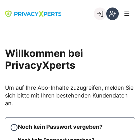
Skip
to
Go to landing page.
content
Willkommen
Registrierung
bei
per
PrivacyXperts
Kundennumme
Willkommen bei
PrivacyXperts
Um auf Ihre Abo-Inhalte zuzugreifen, melden Sie
sich bitte mit Ihren bestehenden Kundendaten
an.
Noch kein Passwort vergeben?