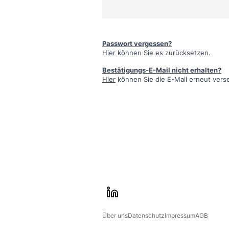
Passwort vergessen?
Hier
können Sie es zurücksetzen.
Bestätigungs-E-Mail nicht erhalten?
Hier
können Sie die E-Mail erneut vers
l
i
Über uns
Datenschutz
Impressum
AGB
n