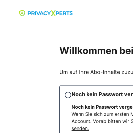
Skip
to
Go to landing page.
content
Willkommen bei
Um auf Ihre Abo-Inhalte zuzu
Noch kein Passwort ve
Noch kein Passwort verg
Wenn Sie sich zum ersten M
Account. Vorab bitten wir S
senden.