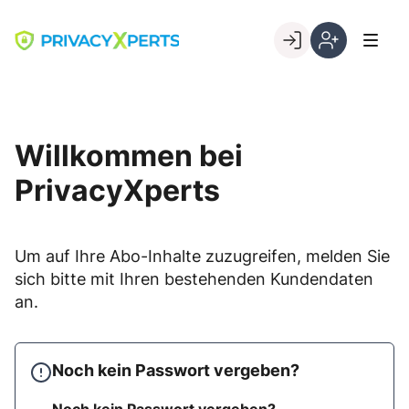
Skip
to
Go to landing page.
content
Willkommen
Registrierung
bei
per
PrivacyXperts
Kundennumme
Willkommen bei
PrivacyXperts
Um auf Ihre Abo-Inhalte zuzugreifen, melden Sie
sich bitte mit Ihren bestehenden Kundendaten
an.
Noch kein Passwort vergeben?