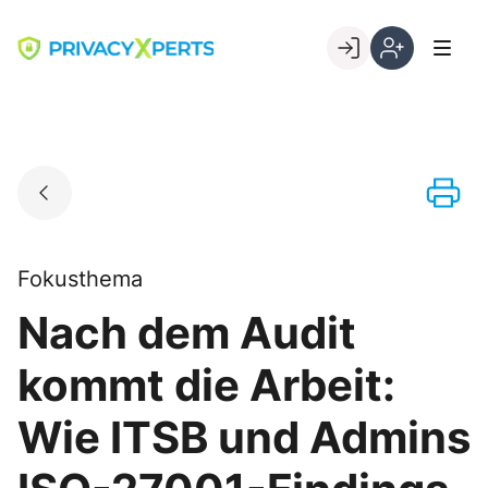
Skip
to
Go to landing page.
content
Willkommen
Registrierung
bei
per
PrivacyXperts
Kundennumme
Fokusthema
Nach dem Audit
kommt die Arbeit:
Wie ITSB und Admins