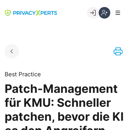
Skip
to
Go to landing page.
content
Willkommen
Registrierung
bei
per
PrivacyXperts
Kundennumme
Best Practice
Patch-Management
für KMU: Schneller
patchen, bevor die KI