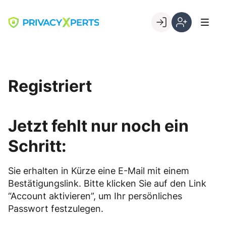
Skip
to
Go to landing page.
content
Willkommen
Registrierung
bei
per
PrivacyXperts
Kundennumme
Registriert
Jetzt fehlt nur noch ein
Schritt:
Sie erhalten in Kürze eine E-Mail mit einem
Bestätigungslink. Bitte klicken Sie auf den Link
“Account aktivieren”, um Ihr persönliches
Passwort festzulegen.