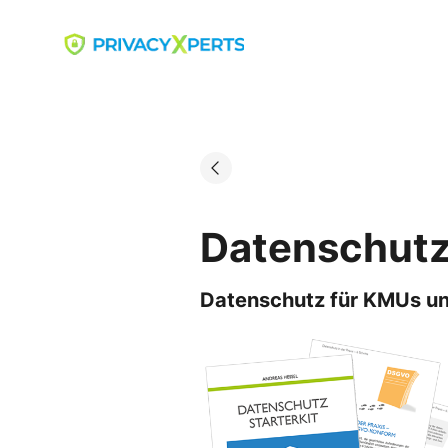
Skip
to
Go to landing page.
content
Datenschutz
Datenschutz für KMUs un