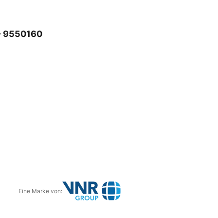
- 9550160
Eine Marke von:
G
o