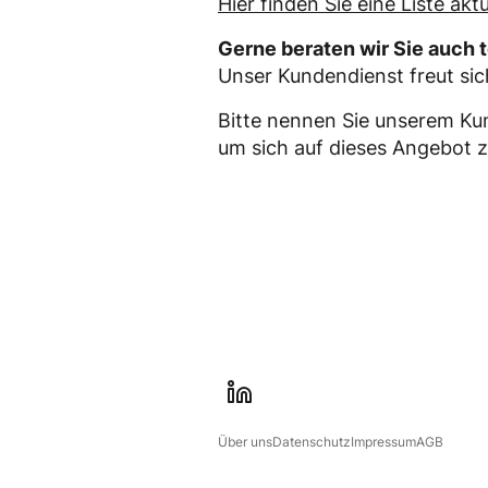
Hier finden Sie eine Liste akt
Gerne beraten wir Sie auch 
Unser Kundendienst freut si
Bitte nennen Sie unserem Ku
um sich auf dieses Angebot 
l
i
Über uns
Datenschutz
Impressum
AGB
n