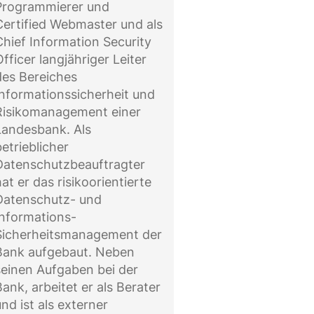
Programmierer und
Certified Webmaster und als
Chief Information Security
Officer langjähriger Leiter
des Bereiches
Informationssicherheit und
Risikomanagement einer
Landesbank. Als
betrieblicher
Datenschutzbeauftragter
at er das risikoorientierte
Datenschutz- und
Informations-
Sicherheitsmanagement der
Bank aufgebaut. Neben
seinen Aufgaben bei der
Bank, arbeitet er als Berater
und ist als externer