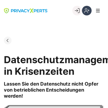
Skip
to
Go to landing page.
content
Willkommen
Registrierung
bei
per
PrivacyXperts
Kundennumme
Datenschutzmanage
in Krisenzeiten
Lassen Sie den Datenschutz nicht Opfer
von betrieblichen Entscheidungen
werden!