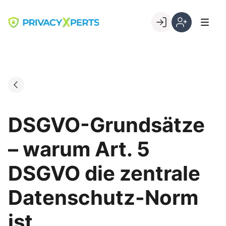
Skip
to
Go to landing page.
content
Willkommen
Registrierung
bei
per
PrivacyXperts
Kundennumme
DSGVO-Grundsätze
– warum Art. 5
DSGVO die zentrale
Datenschutz-Norm
ist