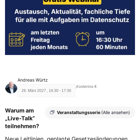
Andreas Würtz
,
Kostenlos €
26. März 2027
,
16:30
-
17:30
Warum am
Veranstaltungsserie
(Alle ansehen)
„Live-Talk“
teilnehmen?
Neue Leitlinien, geplante Gesetzesänderungen,