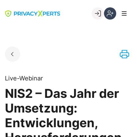
Skip
to
Go to landing page.
content
Willkommen
Registrierung
bei
per
PrivacyXperts
Kundennumme
Live-Webinar
NIS2 – Das Jahr der
Umsetzung:
Entwicklungen,