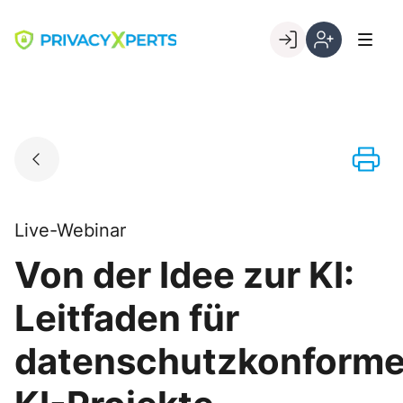
Skip
to
Go to landing page.
content
Willkommen
Registrierung
bei
per
PrivacyXperts
Kundennumme
Live-Webinar
Von der Idee zur KI:
Leitfaden für
datenschutzkonform