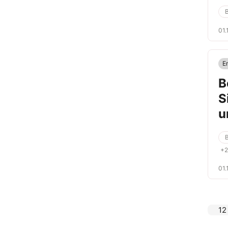
01.
E
B
S
u
+2
01.