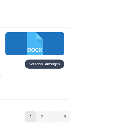
Vorschau anzeigen
1
2
…
6