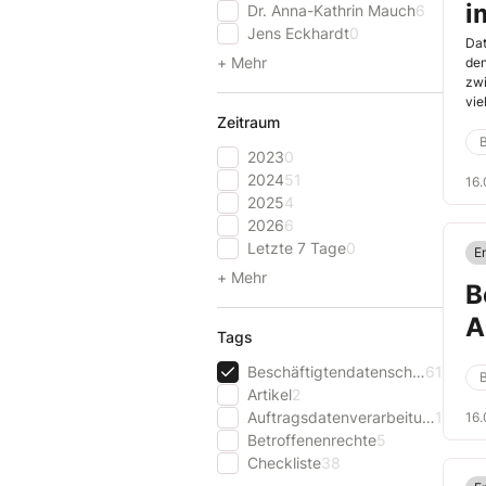
i
Dr. Anna-Kathrin Mauch
6
Jens Eckhardt
0
Dat
+ Mehr
den
zwi
vie
Zeitraum
Dat
2023
0
2024
51
16
2025
4
2026
6
Letzte 7 Tage
0
E
+ Mehr
B
A
Tags
Beschäftigtendatenschutz
61
Artikel
2
Auftragsdatenverarbeitung
1
16
Betroffenenrechte
5
Checkliste
38