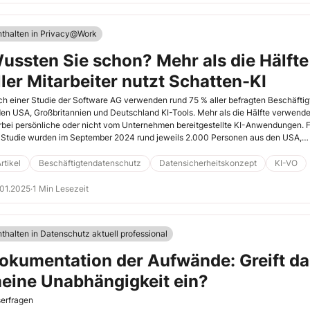
nthalten in Privacy@Work
ussten Sie schon? Mehr als die Hälfte
ller Mitarbeiter nutzt Schatten-KI
h einer Studie der Software AG verwenden rund 75 % aller befragten Beschäftig
den USA, Großbritannien und Deutschland KI-Tools. Mehr als die Hälfte verwend
rbei persönliche oder nicht vom Unternehmen bereitgestellte KI-Anwendungen. 
 Studie wurden im September 2024 rund jeweils 2.000 Personen aus den USA,
ßbritannien und Deutschland befragt, welche hauptsächlich mit Bürooder
puterarbeiten beschäftigt sind:
rtikel
Beschäftigtendatenschutz
Datensicherheitskonzept
KI-VO
01.2025
·
1 Min Lesezeit
nthalten in Datenschutz aktuell professional
okumentation der Aufwände: Greift d
eine Unabhängigkeit ein?
erfragen