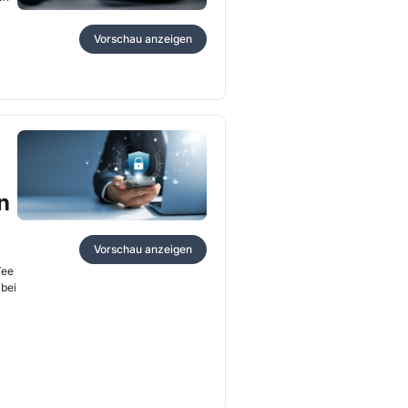
Vorschau anzeigen
n
Vorschau anzeigen
Tee
abei