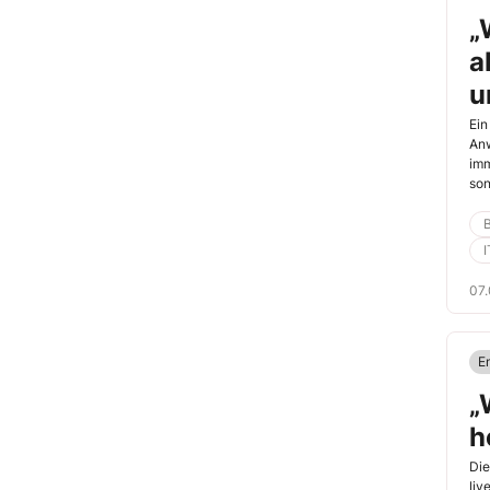
„
a
u
Ein
Anw
imm
son
man
I
07
E
„
h
Die
liv