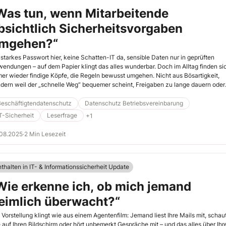
Was tun, wenn Mitarbeitende
bsichtlich Sicherheitsvorgaben
mgehen?“
 starkes Passwort hier, keine Schatten-IT da, sensible Daten nur in geprüften
endungen – auf dem Papier klingt das alles wunderbar. Doch im Alltag finden si
er wieder findige Köpfe, die Regeln bewusst umgehen. Nicht aus Bösartigkeit,
dern weil der „schnelle Weg“ bequemer scheint, Freigaben zu lange dauern oder
 sich selbst für unverwundbar hält.
Beschäftigtendatenschutz
Datenschutz Betriebsvereinbarung
T-Sicherheit
Leserfrage
+1
.08.2025
·
2 Min Lesezeit
nthalten in IT- & Informationssicherheit Update
Wie erkenne ich, ob mich jemand
eimlich überwacht?“
 Vorstellung klingt wie aus einem Agentenfilm: Jemand liest Ihre Mails mit, schau
e auf Ihren Bildschirm oder hört unbemerkt Gespräche mit – und das alles über Ihr