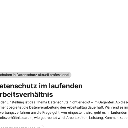
nthalten in Datenschutz aktuell professional
atenschutz im laufenden
rbeitsverhältnis
 der Einstellung ist das Thema Datenschutz nicht erledigt – im Gegenteil. Ab die
ent begleitet die Datenverarbeitung den Arbeitsalltag dauerhaft. Während es im
erbungsverfahren um die Frage geht, wer eingestellt wird, geht es im laufenden
eitsverhältnis darum, wie gearbeitet wird: Arbeitszeiten, Leistung, Kommunikatio
halten. Die Menge der erfassten Daten wächst – und mit ihr die Möglichkeit,
eitsabläufe und Beschäftigte immer genauer nachzuverfolgen. Gerade deshalb