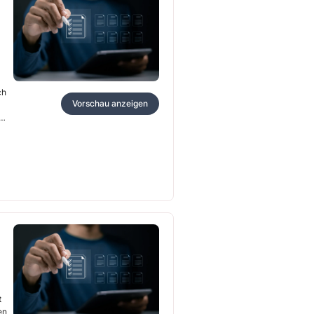
ch
Vorschau anzeigen
t
en