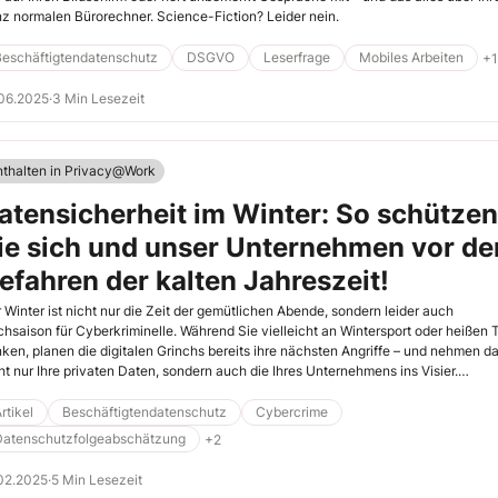
z normalen Bürorechner. Science-Fiction? Leider nein.
Beschäftigtendatenschutz
DSGVO
Leserfrage
Mobiles Arbeiten
+1
06.2025
·
3 Min Lesezeit
nthalten in Privacy@Work
atensicherheit im Winter: So schützen
ie sich und unser Unternehmen vor de
efahren der kalten Jahreszeit!
 Winter ist nicht nur die Zeit der gemütlichen Abende, sondern leider auch
hsaison für Cyberkriminelle. Während Sie vielleicht an Wintersport oder heißen 
ken, planen die digitalen Grinchs bereits ihre nächsten Angriffe – und nehmen d
ht nur Ihre privaten Daten, sondern auch die Ihres Unternehmens ins Visier.
älschte Benachrichtigungen, falsche Angebote oder vermeintliche Winter-
näppchen sind beliebte Tricks, um Mitarbeiter in die Falle zu locken.
rtikel
Beschäftigtendatenschutz
Cybercrime
Datenschutzfolgeabschätzung
+2
02.2025
·
5 Min Lesezeit