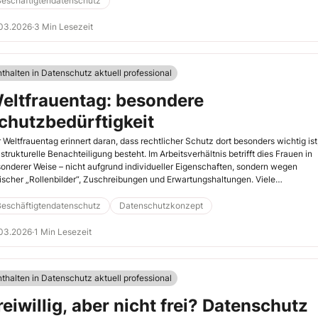
Beschäftigtendatenschutz
s Datenschutz im Arbeitsalltag greifen – nicht erst im Konfliktfall.
.03.2026
·
3 Min Lesezeit
nthalten in Datenschutz aktuell professional
eltfrauentag: besondere
chutzbedürftigkeit
 Weltfrauentag erinnert daran, dass rechtlicher Schutz dort besonders wichtig ist
strukturelle Benachteiligung besteht. Im Arbeitsverhältnis betrifft dies Frauen in
onderer Weise – nicht aufgrund individueller Eigenschaften, sondern wegen
ischer „Rollenbilder“, Zuschreibungen und Erwartungshaltungen. Viele
enschutzrechtlich relevante Situationen entstehen dabei nicht durch formale
ragen, sondern durch beiläufige Informationen, informelle Bewertungen und
Beschäftigtendatenschutz
Datenschutzkonzept
meintlich „bekanntes“ Wissen.
.03.2026
·
1 Min Lesezeit
nthalten in Datenschutz aktuell professional
reiwillig, aber nicht frei? Datenschutz