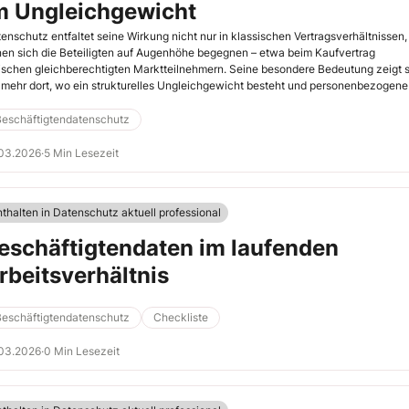
m Ungleichgewicht
enschutz entfaltet seine Wirkung nicht nur in klassischen Vertragsverhältnissen, 
en sich die Beteiligten auf Augenhöhe begegnen – etwa beim Kaufvertrag
schen gleichberechtigten Marktteilnehmern. Seine besondere Bedeutung zeigt 
lmehr dort, wo ein strukturelles Ungleichgewicht besteht und personenbezogene
en nicht freiwillig, sondern faktisch zwingend preisgegeben werden müssen.
Beschäftigtendatenschutz
.03.2026
·
5 Min Lesezeit
nthalten in Datenschutz aktuell professional
eschäftigtendaten im laufenden
rbeitsverhältnis
Beschäftigtendatenschutz
Checkliste
.03.2026
·
0 Min Lesezeit