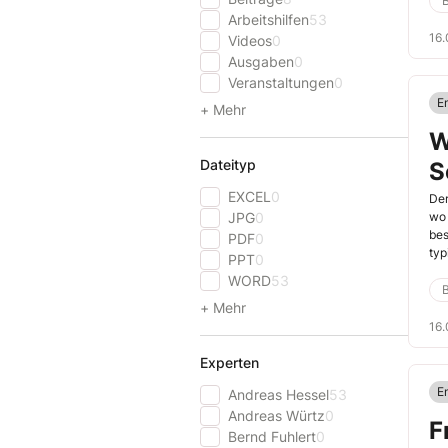
mus
Arbeitshilfen
53
16
Videos
0
Ausgaben
0
Veranstaltungen
0
E
+ Mehr
W
Dateityp
S
EXCEL
0
Der
JPG
0
wo 
bes
PDF
0
typ
PPT
0
dat
WORD
53
Abf
+ Mehr
ver
16
Experten
E
Andreas Hessel
53
Andreas Würtz
0
F
Bernd Fuhlert
0