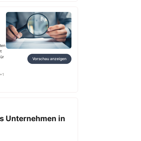
ten
et
Für
Vorschau anzeigen
+1
as Unternehmen in