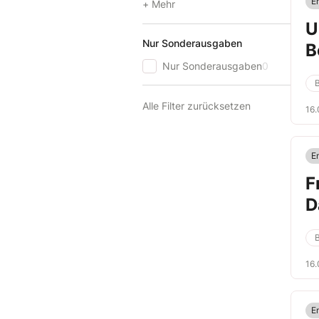
E
+ Mehr
U
Nur Sonderausgaben
B
Nur Sonderausgaben
0
Alle Filter zurücksetzen
16
E
F
D
16
E