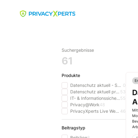
Skip
to
Go to landing page.
content
Suchergebnisse
61
Produkte
E
Datenschutz aktuell - Schweiz
0
D
Datenschutz aktuell professional
53
IT- & Informationssicherheit Update
55
A
Privacy@Work
48
Mit
PrivacyXperts Live Webinar-Reihe
46
Mom
Bew
Arb
Beitragstyp
Ver
Beiträge
8
Arb