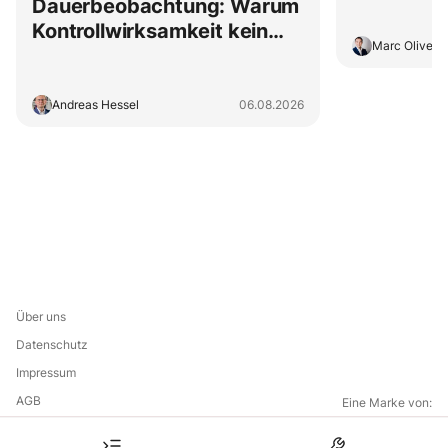
Dauerbeobachtung: Warum
Kontrollwirksamkeit kein
Marc Oliver 
Jahresritual sein darf
Andreas Hessel
06.08.2026
Über uns
Datenschutz
Impressum
AGB
Eine Marke von: