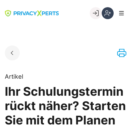
Skip
to
Go to landing page.
content
Willkommen
Registrierung
bei
per
PrivacyXperts
Kundennumme
Artikel
Ihr Schulungstermin
rückt näher? Starten
Sie mit dem Planen