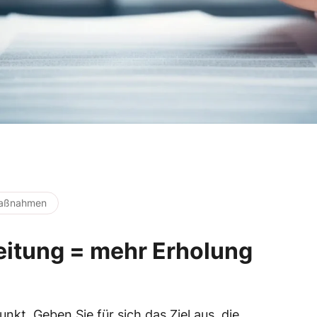
 Maßnahmen
eitung = mehr Erholung
punkt. Geben Sie für sich das Ziel aus, die