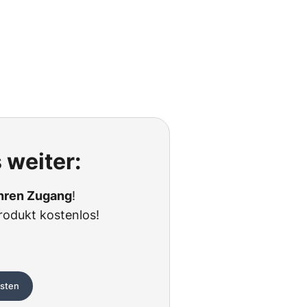
 weiter:
Ihren Zugang
!
rodukt kostenlos!
esten