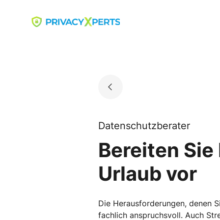
Skip
to
Go to landing page.
content
Datenschutzberater
Bereiten Sie
Urlaub vor
Die Herausforderungen, denen Sie
fachlich anspruchsvoll. Auch Str