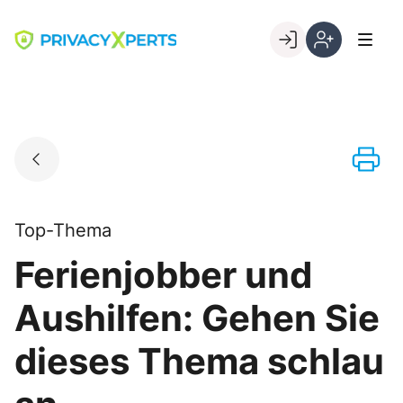
Skip
to
Go to landing page.
content
Willkommen
Registrierung
bei
per
PrivacyXperts
Kundennumme
Top-Thema
Ferienjobber und
Aushilfen: Gehen Sie
dieses Thema schlau