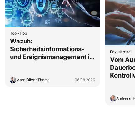
Tool-Tipp
Wazuh:
Sicherheitsinformations-
Fokusartikel
und Ereignismanagement im
Vom Audit
eigenen Haus
Dauerbeo
Kontrollw
Marc Oliver Thoma
06.08.2026
Jahresritu
Andreas Hess