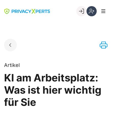
Skip
to
Go to landing page.
content
Willkommen
Registrierung
bei
per
PrivacyXperts
Kundennumme
Artikel
KI am Arbeitsplatz:
Was ist hier wichtig
für Sie