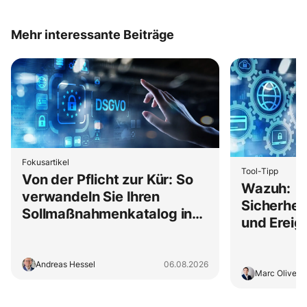
Mehr interessante Beiträge
Fokusartikel
Tool-Tipp
Von der Pflicht zur Kür: So
Wazuh:
verwandeln Sie Ihren
Sicherhei
Sollmaßnahmenkatalog in
und Erei
eine schlanke schriftlich
eigenen 
fixierte Ordnung
Andreas Hessel
06.08.2026
Marc Oliver 