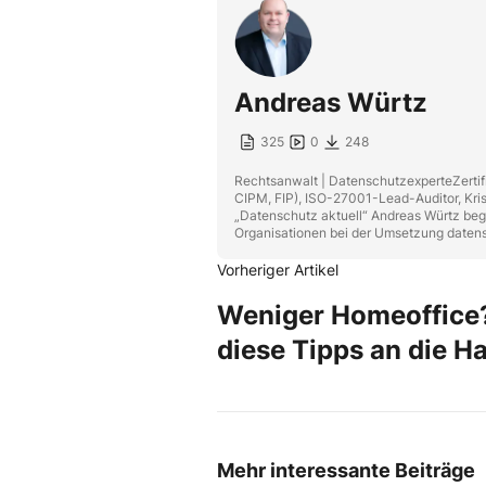
Andreas Würtz
325
0
248
Rechtsanwalt | DatenschutzexperteZertifi
CIPM, FIP), ISO-27001-Lead-Auditor, Kr
„Datenschutz aktuell“ Andreas Würtz begl
Organisationen bei der Umsetzung datens
Vorheriger Artikel
Weniger Homeoffice?
diese Tipps an die H
Mehr interessante Beiträge