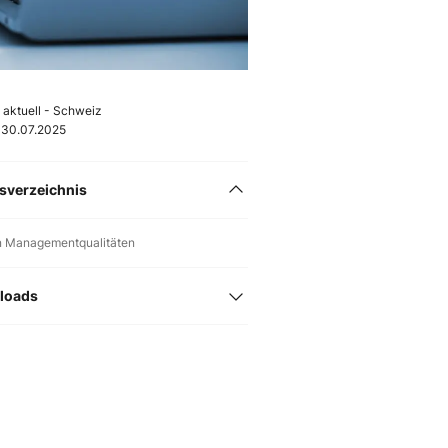
aktuell - Schweiz
30.07.2025
tsverzeichnis
n Managementqualitäten
loads
hlau managen können