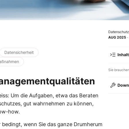
Datenschutz 
AUG 2025
·
Datensicherheit
Inhal
 Maßnahmen
Sie brauche
anagementqualitäten
Down
iss: Um die Aufgaben, etwa das Beraten
Meetings sc
nschutzes, gut wahrnehmen zu können,
now-how.
ur bedingt, wenn Sie das ganze Drumherum