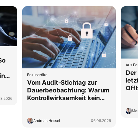
So
Aus Fe
Der 
in
Fokusartikel
letz
Vom Audit-Stichtag zur
h
Off
Dauerbeobachtung: Warum
Ent
Kontrollwirksamkeit kein
08.2026
zus
Jahresritual sein darf
Mar
Andreas Hessel
06.08.2026