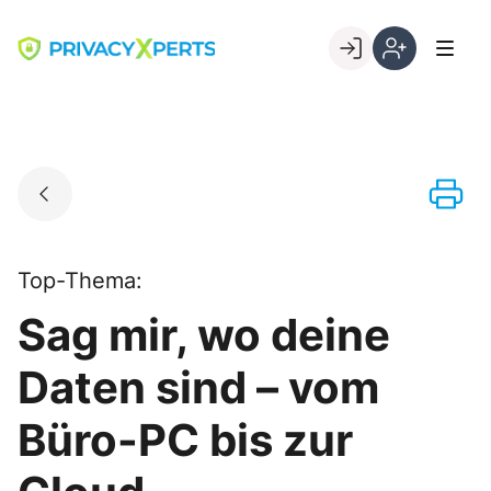
Skip
to
Go to landing page.
content
Willkommen
Registrierung
bei
per
PrivacyXperts
Kundennumme
Top-Thema:
Sag mir, wo deine
Daten sind – vom
Büro-PC bis zur