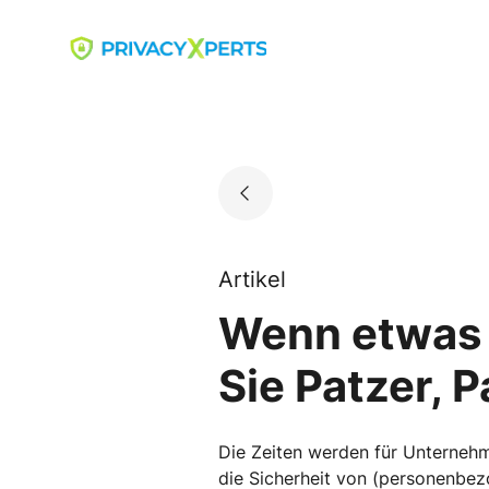
Skip
to
Go to landing page.
content
Artikel
Wenn etwas 
Sie Patzer, 
Die Zeiten werden für Unternehm
die Sicherheit von (personenbez