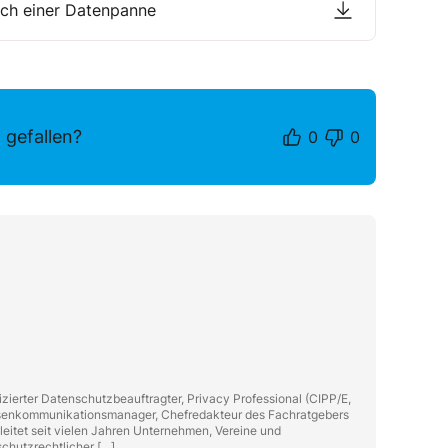
ach einer Datenpanne
 gefallen?
0
0
zierter Datenschutzbeauftragter, Privacy Professional (CIPP/E,
isenkommunikationsmanager, Chefredakteur des Fachratgebers
eitet seit vielen Jahren Unternehmen, Vereine und
chutzrechtlicher […]