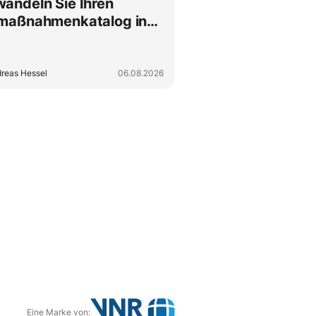
wandeln Sie Ihren
lmaßnahmenkatalog in
 schlanke schriftlich
erte Ordnung
reas Hessel
06.08.2026
Eine Marke von: