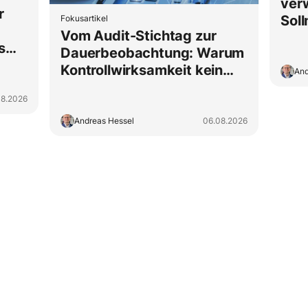
ver
r
Sol
Fokusartikel
Vom Audit-Stichtag zur
eine
s
Dauerbeobachtung: Warum
fixi
ten
Kontrollwirksamkeit kein
And
Jahresritual sein darf
08.2026
Andreas Hessel
06.08.2026