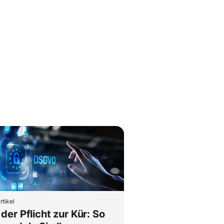
rtikel
der Pflicht zur Kür: So