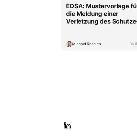
EDSA: Mustervorlage fü
die Meldung einer
Verletzung des Schutze
personenbezogener Da
Michael Rohrlich
06.
l