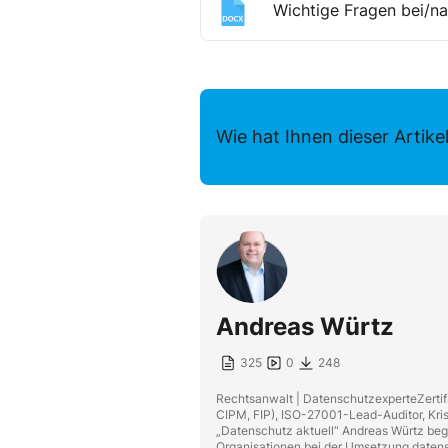
Wichtige Fragen bei/n
Wie hat Ihnen dieser Artikel
Andreas Würtz
325
0
248
Rechtsanwalt | DatenschutzexperteZertifi
CIPM, FIP), ISO-27001-Lead-Auditor, Kr
„Datenschutz aktuell“ Andreas Würtz begl
Organisationen bei der Umsetzung datens