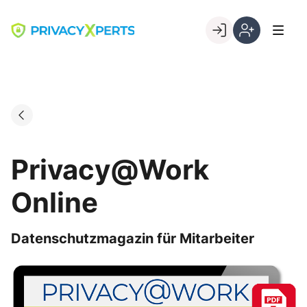
Skip
to
Go to landing page.
content
Willkommen
Registrierung
bei
per
PrivacyXperts
Kundennumme
Privacy@Work
Online
Datenschutzmagazin für Mitarbeiter