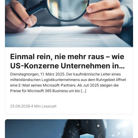
Einmal rein, nie mehr raus – wie
US-Konzerne Unternehmen in
die Cloud-Abhängigkeit treiben
Dienstagmorgen, 11. März 2025. Der kaufmännische Leiter eines
mittelständischen Logistikunternehmens aus dem Ruhrgebiet öffnet
und was digitale Souveränität
eine E-Mail seines Microsoft-Partners. Ab Juli 2025 steigen die
Preise für Microsoft 365 Business um bis […]
wirklich kostet
25.06.2026
·
4 Min Lesezeit