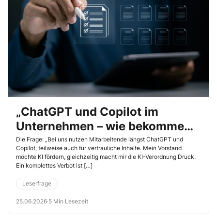
„ChatGPT und Copilot im
Unternehmen – wie bekomme
ich das geregelt, ohne den
Die Frage: „Bei uns nutzen Mitarbeitende längst ChatGPT und
Copilot, teilweise auch für vertrauliche Inhalte. Mein Vorstand
Stecker zu ziehen?“
möchte KI fördern, gleichzeitig macht mir die KI-Verordnung Druck.
Ein komplettes Verbot ist […]
Leserfrage
25.06.2026
·
5 Min Lesezeit